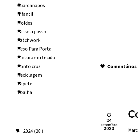
Guardanapos
Infantil
Moldes
Passo a passo
Patchwork
Peso Para Porta
Pintura em tecido
Ponto cruz
Comentários 
Reciclagem
Tapete
Toalha
Arquivo do
C
blog
24
setembro
2020
Marc
2024
(28 )
►