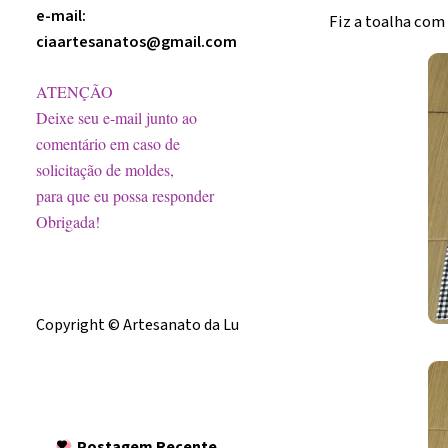
e-mail:
Fiz a toalha com
ciaartesanatos@gmail.com
ATENÇÃO
Deixe seu e-mail junto ao
comentário em caso de
solicitação de moldes,
para que eu possa responder
Obrigada!
Licença
Copyright © Artesanato da Lu
Postagem
Recente
Postagem Recente