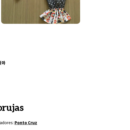
(0)
orujas
adores:
Ponto Cruz