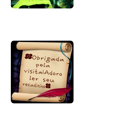
Bem-vinda e
volte sempre!