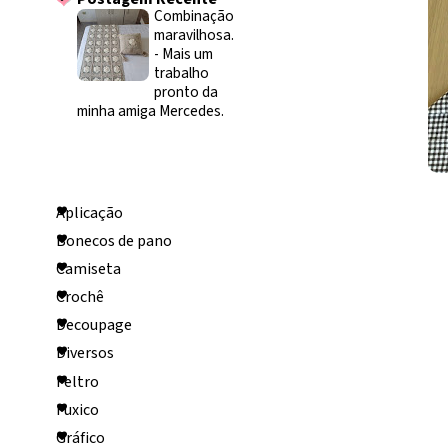
Combinação
maravilhosa.
-
Mais um
trabalho
pronto da
minha amiga Mercedes.
Categorias
Aplicação
Bonecos de pano
Camiseta
Crochê
Decoupage
Diversos
Feltro
Fuxico
Gráfico