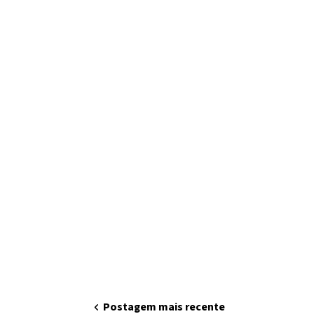
chevron_left
Postagem mais recente