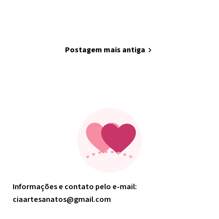
home
Página inicial
Postagem mais antiga
chevron_right
Minha arte
Informações e contato pelo e-mail:
ciaartesanatos@gmail.com