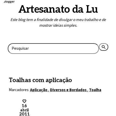
blogger
Artesanato da Lu
Este blog tem a finalidade de divulgar o meu trabalho e de
mostrar ideias simples.
Home
Contato
search
rss_feed
Toalhas com aplicação
Marcadores:
Aplicação
,
Diversos e Bordados
,
Toalha
16
abril
2011