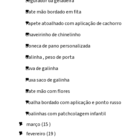
Segurador da geladeira
Bate mão bordado em fita
Tapete atoalhado com aplicação de cachorro
Chaveirinho de chinelinho
Boneca de pano personalizada
Galinha , peso de porta
Luva de galinha
Puxa saco de galinha
Bate mão com flores
Toalha bordado com aplicação e ponto russo
Toalinhas com patchcolagem infantil
março
(15 )
►
fevereiro
(19 )
►