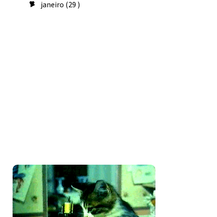
janeiro
(29 )
►
Seguidores
Amo costurar