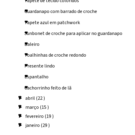
Tapete de tecido coloridos
Guardanapo com barrado de croche
Tapete azul em patchwork
Sunbonet de croche para aplicar no guardanapo
Baleiro
Toalhinhas de croche redondo
Presente lindo
Espantalho
Cachorrinho feito de lã
abril
(22 )
►
março
(15 )
►
fevereiro
(19 )
►
janeiro
(29 )
►