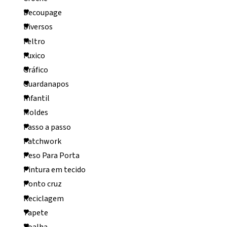
Decoupage
Diversos
Feltro
Fuxico
Gráfico
Guardanapos
Infantil
Moldes
Passo a passo
Patchwork
Peso Para Porta
Pintura em tecido
Ponto cruz
Reciclagem
Tapete
Toalha