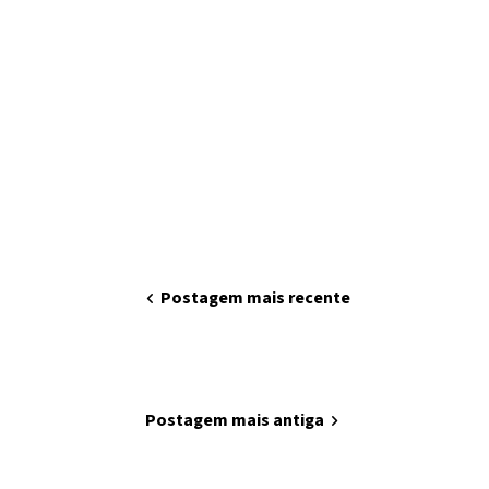
chevron_left
Postagem mais recente
home
Página inicial
Postagem mais antiga
chevron_right