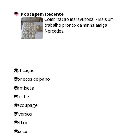
Postagem Recente
Postagem Recente
Combinação maravilhosa.
-
Mais um
trabalho pronto da minha amiga
Mercedes.
Categorias
Aplicação
Bonecos de pano
Camiseta
Crochê
Decoupage
Diversos
Feltro
Fuxico