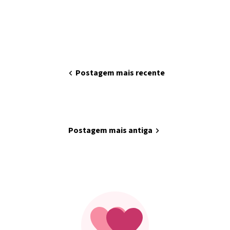
chevron_left
Postagem mais recente
home
Página inicial
Postagem mais antiga
chevron_right
Minha arte