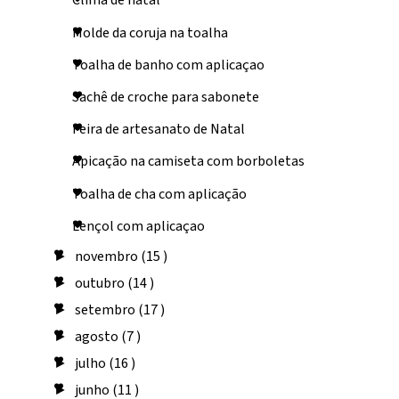
Clima de natal
Molde da coruja na toalha
Toalha de banho com aplicaçao
Sachê de croche para sabonete
Feira de artesanato de Natal
Apicação na camiseta com borboletas
Toalha de cha com aplicação
Lençol com aplicaçao
novembro
(15 )
►
outubro
(14 )
►
setembro
(17 )
►
agosto
(7 )
►
julho
(16 )
►
junho
(11 )
►