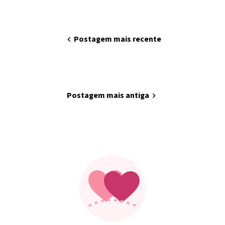
chevron_left
Postagem mais recente
home
Página inicial
Postagem mais antiga
chevron_right
Minha arte