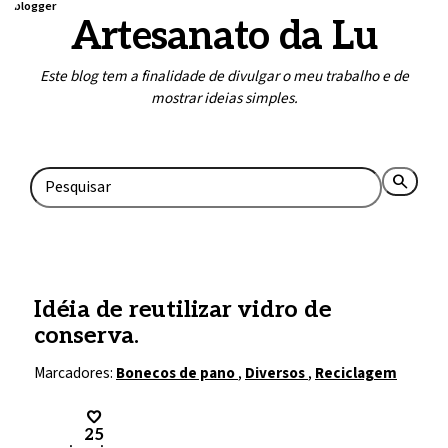
blogger
Artesanato da Lu
Este blog tem a finalidade de divulgar o meu trabalho e de
mostrar ideias simples.
Home
Contato
search
rss_feed
Idéia de reutilizar vidro de
conserva.
Marcadores:
Bonecos de pano
,
Diversos
,
Reciclagem
25