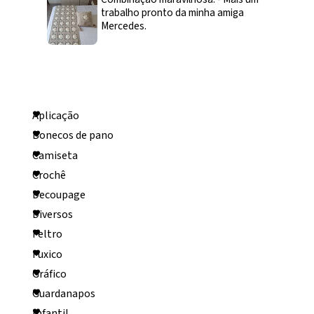
trabalho pronto da minha amiga
Mercedes.
Categorias
Aplicação
Bonecos de pano
Camiseta
Crochê
Decoupage
Diversos
Feltro
Fuxico
Gráfico
Guardanapos
Infantil