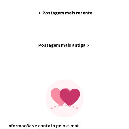
chevron_left
Postagem mais recente
home
Página inicial
Postagem mais antiga
chevron_right
Minha arte
Informações e contato pelo e-mail: