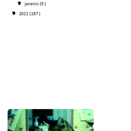
janeiro
(9 )
►
2011
(187 )
►
Seguidores
Amo costurar