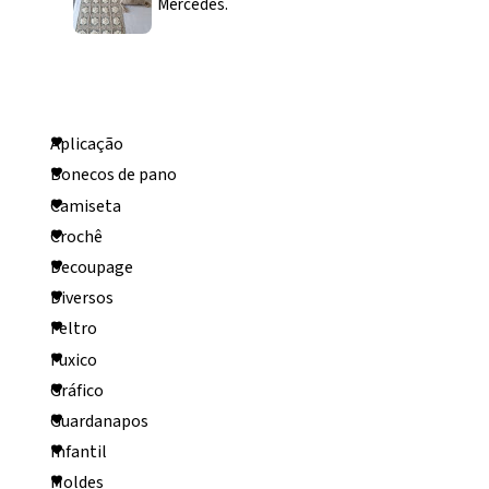
Mercedes.
Categorias
Aplicação
Bonecos de pano
Camiseta
Crochê
Decoupage
Diversos
Feltro
Fuxico
Gráfico
Guardanapos
Infantil
Moldes