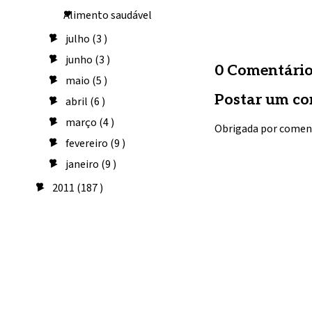
Alimento saudável
julho
(3 )
►
junho
(3 )
►
0 Comentário
maio
(5 )
►
Postar um co
abril
(6 )
►
março
(4 )
►
Obrigada por comen
fevereiro
(9 )
►
janeiro
(9 )
►
2011
(187 )
►
Seguidores