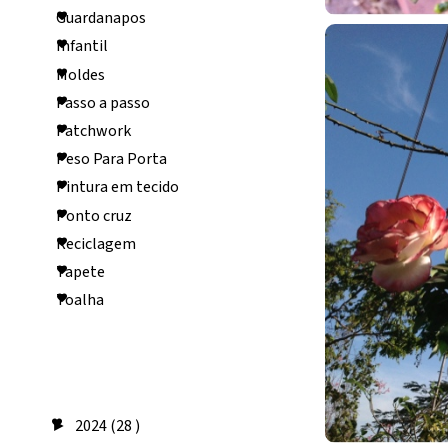
Guardanapos
Infantil
Moldes
Passo a passo
Patchwork
Peso Para Porta
Pintura em tecido
Ponto cruz
Reciclagem
Tapete
Toalha
Arquivo do
blog
2024
(28 )
►