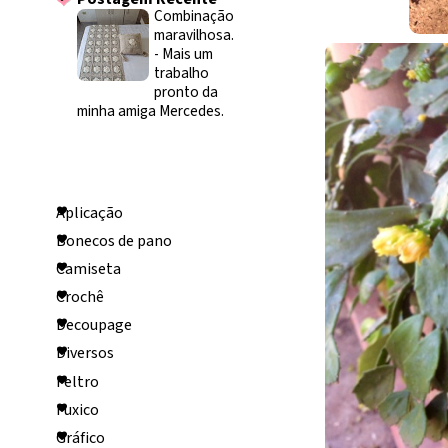
Combinação
maravilhosa.
-
Mais um
trabalho
pronto da
minha amiga Mercedes.
Categorias
Aplicação
Bonecos de pano
Camiseta
Crochê
Decoupage
Diversos
Feltro
Fuxico
Gráfico