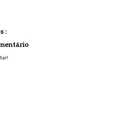
s :
mentário
tar!