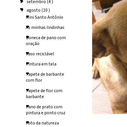
setembro
(4 )
►
agosto
(10 )
▼
Mini Santo Antônio
As minhas lindinhas
Boneca de pano com
oração
Vaso reciclável
Pintura em tela
Tapete de barbante
com flor
Tapete de flor com
barbante
Pano de prato com
pintura e ponto cruz
Foto da natureza