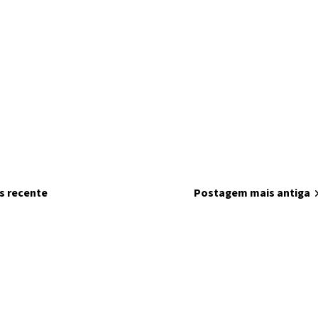
s recente
home
Página inicial
Postagem mais antiga
chevron