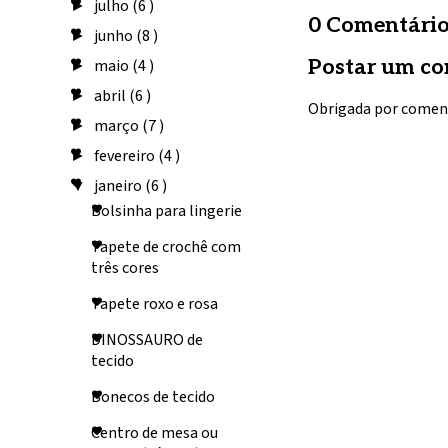
julho
(6 )
►
0 Comentário
junho
(8 )
►
Postar um co
maio
(4 )
►
abril
(6 )
►
Obrigada por comen
março
(7 )
►
fevereiro
(4 )
►
janeiro
(6 )
▼
Bolsinha para lingerie
Tapete de crochê com
três cores
Tapete roxo e rosa
DINOSSAURO de
tecido
Bonecos de tecido
Centro de mesa ou