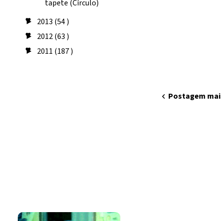
tapete (Círculo)
2013
(54 )
►
2012
(63 )
►
2011
(187 )
►
Seguidores
chevron_left
Postagem mai
Amo costurar