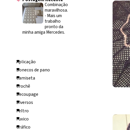
Combinação
maravilhosa.
-
Mais um
trabalho
pronto da
minha amiga Mercedes.
Categorias
Aplicação
Bonecos de pano
Camiseta
Crochê
Decoupage
Diversos
Feltro
Fuxico
Gráfico