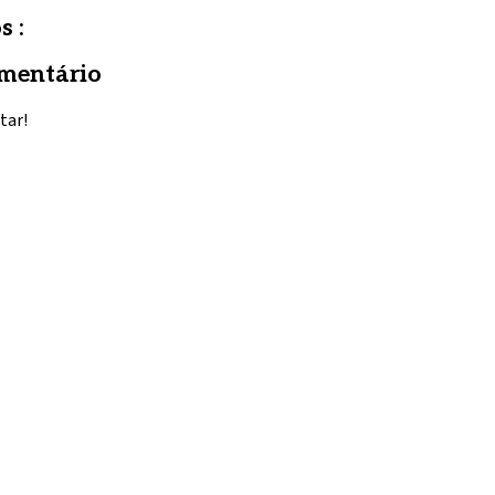
s :
mentário
tar!