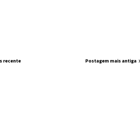
s recente
home
Página inicial
Postagem mais antiga
chevron