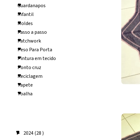
Guardanapos
Infantil
Moldes
Passo a passo
Patchwork
Peso Para Porta
Pintura em tecido
Ponto cruz
Reciclagem
Tapete
Toalha
Arquivo do
blog
2024
(28 )
►