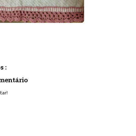
s :
mentário
tar!