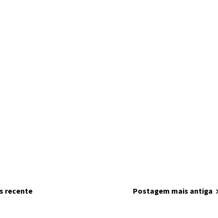
s recente
home
Página inicial
Postagem mais antiga
chevron