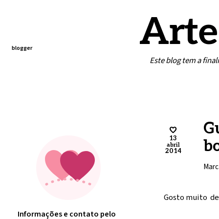
Arte
blogger
Este blog tem a fina
Home
Contato
Minha arte
G
13
b
abril
2014
Marc
Gosto muito des
Informações e contato pelo