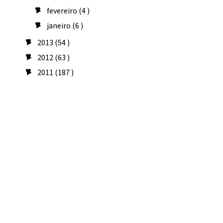
fevereiro
(4 )
►
janeiro
(6 )
►
2013
(54 )
►
2012
(63 )
►
2011
(187 )
►
Seguidores
Amo costurar