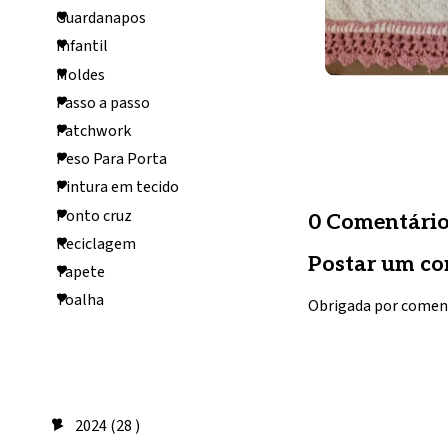
Guardanapos
Infantil
Moldes
Passo a passo
Patchwork
Peso Para Porta
Pintura em tecido
Ponto cruz
0 Comentário
Reciclagem
Postar um co
Tapete
Toalha
Obrigada por comen
Arquivo do
blog
2024
(28 )
►