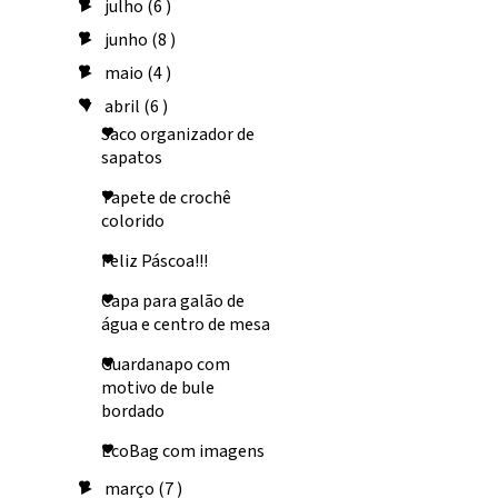
julho
(6 )
►
junho
(8 )
►
maio
(4 )
►
abril
(6 )
▼
Saco organizador de
sapatos
Tapete de crochê
colorido
Feliz Páscoa!!!
Capa para galão de
água e centro de mesa
Guardanapo com
motivo de bule
bordado
EcoBag com imagens
março
(7 )
►