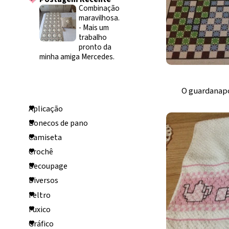
Combinação
maravilhosa.
-
Mais um
trabalho
pronto da
minha amiga Mercedes.
Categorias
O guardanapo
Aplicação
Bonecos de pano
Camiseta
Crochê
Decoupage
Diversos
Feltro
Fuxico
Gráfico