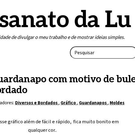
sanato da Lu
lidade de divulgar o meu trabalho e de mostrar ideias simples.
uardanapo com motivo de bul
ordado
adores:
Diversos e Bordados
,
Gráfico
,
Guardanapos
,
Moldes
se gráfico além de fácil e rápido, fica muito bonito em
qualquer cor..