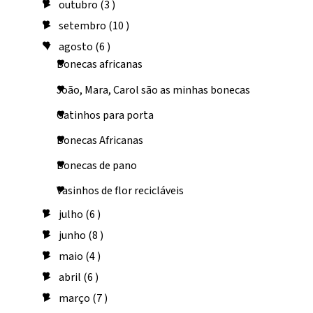
outubro
(3 )
►
setembro
(10 )
►
agosto
(6 )
▼
Bonecas africanas
João, Mara, Carol são as minhas bonecas
Gatinhos para porta
Bonecas Africanas
Bonecas de pano
Vasinhos de flor recicláveis
julho
(6 )
►
junho
(8 )
►
maio
(4 )
►
abril
(6 )
►
março
(7 )
►