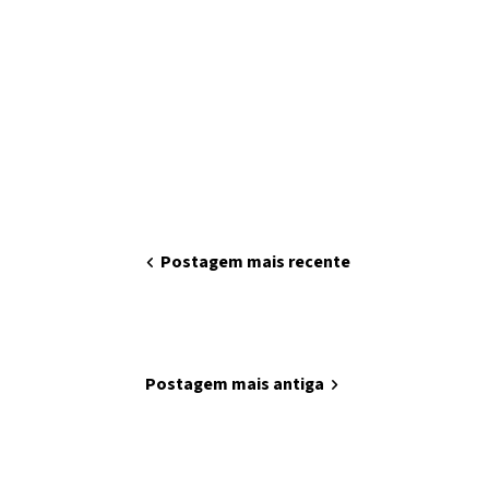
chevron_left
Postagem mais recente
home
Página inicial
Postagem mais antiga
chevron_right
Minha arte