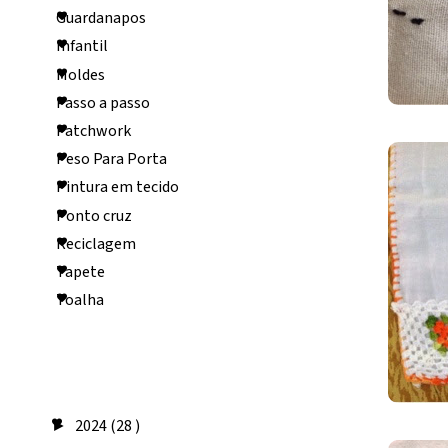
Guardanapos
Infantil
Moldes
Passo a passo
Patchwork
Peso Para Porta
Pintura em tecido
Ponto cruz
Reciclagem
Tapete
Toalha
Arquivo do
blog
2024
(28 )
►