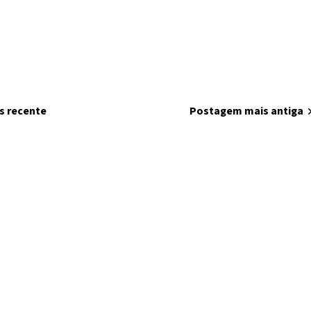
s recente
home
Página inicial
Postagem mais antiga
chevron