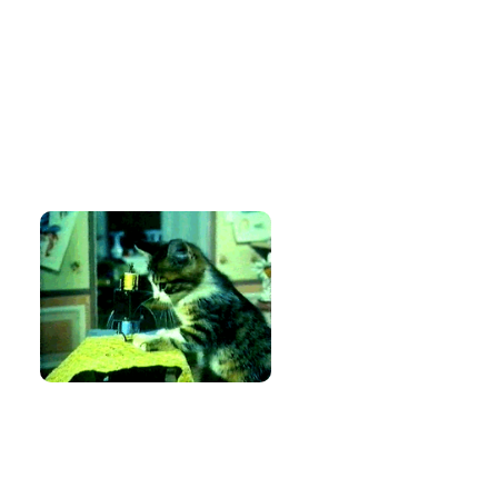
Amo costurar
Bem-vinda e
volte sempre!