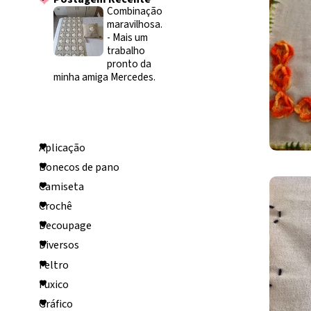
Combinação
maravilhosa.
-
Mais um
trabalho
pronto da
minha amiga Mercedes.
Categorias
Aplicação
Bonecos de pano
Camiseta
Crochê
Decoupage
Diversos
Feltro
Fuxico
Gráfico