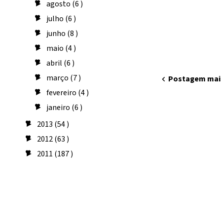
agosto
(6 )
►
julho
(6 )
►
junho
(8 )
►
maio
(4 )
►
abril
(6 )
►
março
(7 )
►
chevron_left
Postagem mai
fevereiro
(4 )
►
janeiro
(6 )
►
2013
(54 )
►
2012
(63 )
►
2011
(187 )
►
Seguidores