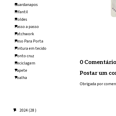
Guardanapos
Infantil
Moldes
Passo a passo
Patchwork
Peso Para Porta
Pintura em tecido
Ponto cruz
0 Comentário
Reciclagem
Tapete
Postar um co
Toalha
Obrigada por comen
Arquivo do
blog
2024
(28 )
►