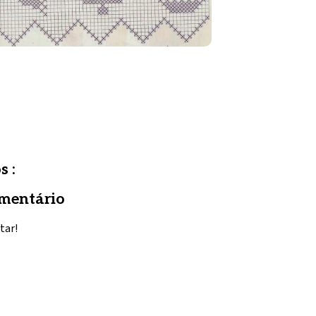
s :
mentário
tar!