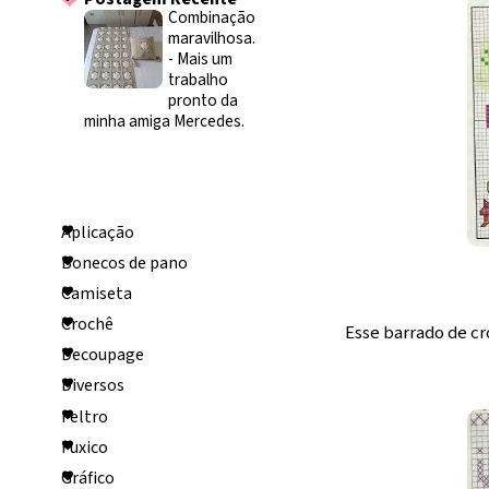
Combinação
maravilhosa.
-
Mais um
trabalho
pronto da
minha amiga Mercedes.
Categorias
Aplicação
Bonecos de pano
Camiseta
Crochê
Esse barrado de cr
Decoupage
Diversos
Feltro
Fuxico
Gráfico