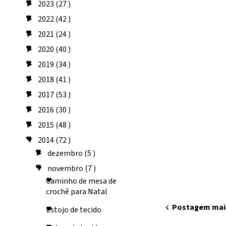
2023
(27 )
►
2022
(42 )
►
2021
(24 )
►
2020
(40 )
►
2019
(34 )
►
2018
(41 )
►
2017
(53 )
►
2016
(30 )
►
2015
(48 )
►
2014
(72 )
▼
dezembro
(5 )
►
novembro
(7 )
▼
Caminho de mesa de
crochê para Natal
chevron_left
Postagem mai
Estojo de tecido