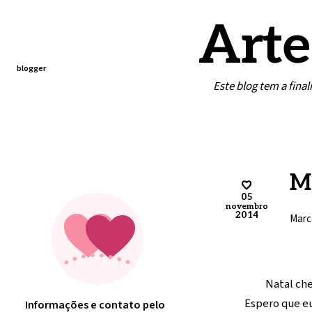
Arte
blogger
Este blog tem a fina
Home
Contato
Minha arte
Mo
05
novembro
2014
Marc
Natal che
Espero que eu
Informações e contato pelo