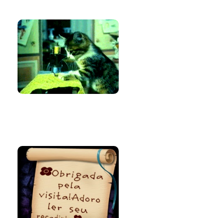
Amo costurar
Bem-vinda e
volte sempre!