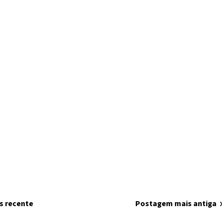
s recente
home
Página inicial
Postagem mais antiga
chevron