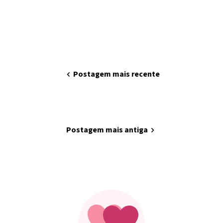
chevron_left
Postagem mais recente
home
Página inicial
Postagem mais antiga
chevron_right
Minha arte