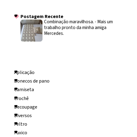
Postagem Recente
Postagem Recente
Combinação maravilhosa.
-
Mais um
trabalho pronto da minha amiga
Mercedes.
Categorias
Aplicação
Bonecos de pano
Camiseta
Crochê
Decoupage
Diversos
Feltro
Fuxico