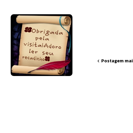
volte sempre!
chevron_left
Postagem mai