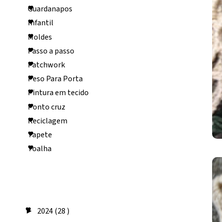
Guardanapos
Infantil
Moldes
Passo a passo
Patchwork
Peso Para Porta
Pintura em tecido
Ponto cruz
Reciclagem
Tapete
Toalha
Arquivo do
blog
2024
(28 )
►