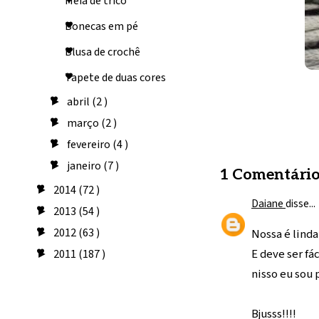
Meia de tricô
Bonecas em pé
Blusa de crochê
Tapete de duas cores
abril
(2 )
►
março
(2 )
►
fevereiro
(4 )
►
janeiro
(7 )
►
1 Comentário
2014
(72 )
►
Daiane
disse...
2013
(54 )
►
2012
(63 )
Nossa é linda
►
E deve ser fá
2011
(187 )
►
nisso eu sou 
Seguidores
Bjusss!!!!