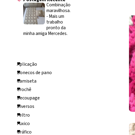
Combinação
maravilhosa.
-
Mais um
trabalho
pronto da
minha amiga Mercedes.
Categorias
Aplicação
Bonecos de pano
Camiseta
Crochê
Decoupage
Diversos
Feltro
Fuxico
Gráfico