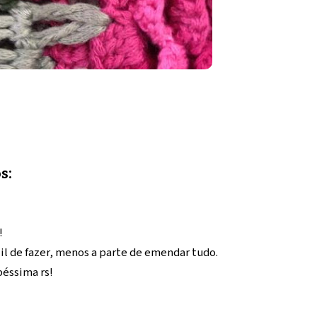
s:
!
cil de fazer, menos a parte de emendar tudo.
péssima rs!