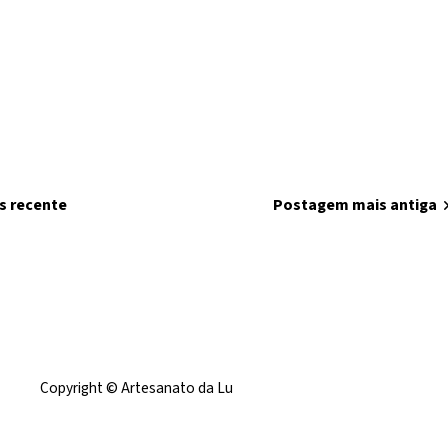
s recente
home
Página inicial
Postagem mais antiga
chevron
Copyright © Artesanato da Lu