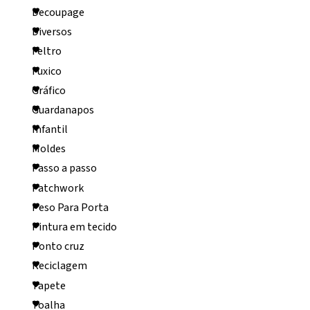
Decoupage
Diversos
Feltro
Fuxico
Gráfico
Guardanapos
Infantil
Moldes
Passo a passo
Patchwork
Peso Para Porta
Pintura em tecido
Ponto cruz
Reciclagem
Tapete
Toalha