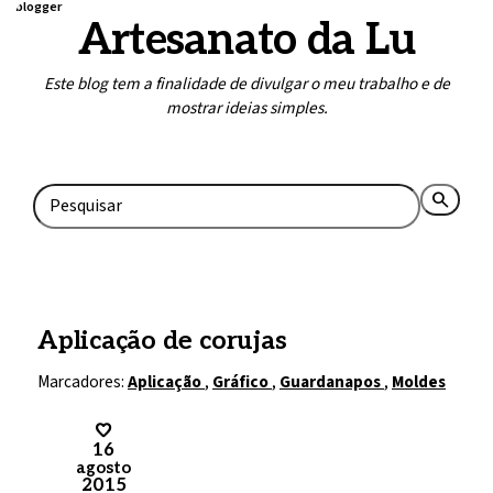
blogger
Artesanato da Lu
Este blog tem a finalidade de divulgar o meu trabalho e de
mostrar ideias simples.
Home
Contato
search
rss_feed
Aplicação de corujas
Marcadores:
Aplicação
,
Gráfico
,
Guardanapos
,
Moldes
16
agosto
2015