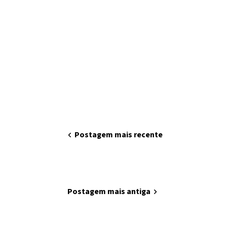
chevron_left
Postagem mais recente
home
Página inicial
Postagem mais antiga
chevron_right