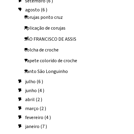
setembro
(6 )
►
agosto
(6 )
▼
Corujas ponto cruz
Aplicação de corujas
SÃO FRANCISCO DE ASSIS
Colcha de croche
Tapete colorido de croche
Santo São Longuinho
julho
(6 )
►
junho
(4 )
►
abril
(2 )
►
março
(2 )
►
fevereiro
(4 )
►
janeiro
(7 )
►