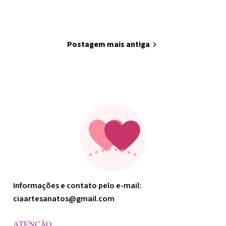
home
Página inicial
Postagem mais antiga
chevron_right
Minha arte
Informações e contato pelo e-mail:
ciaartesanatos@gmail.com
ATENÇÃO