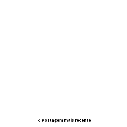
chevron_left
Postagem mais recente