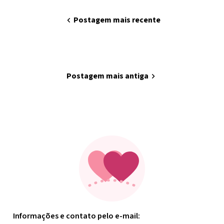
chevron_left
Postagem mais recente
home
Página inicial
Postagem mais antiga
chevron_right
Minha arte
Informações e contato pelo e-mail: