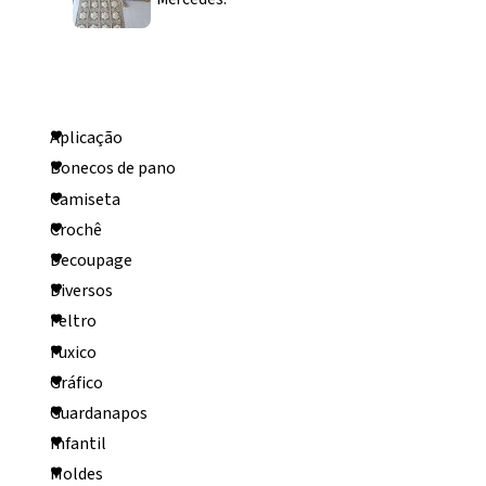
Categorias
Aplicação
Bonecos de pano
Camiseta
Crochê
Decoupage
Diversos
Feltro
Fuxico
Gráfico
Guardanapos
Infantil
Moldes