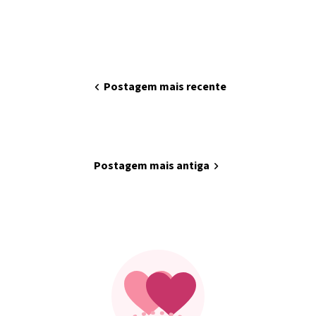
chevron_left
Postagem mais recente
home
Página inicial
Postagem mais antiga
chevron_right
Minha arte