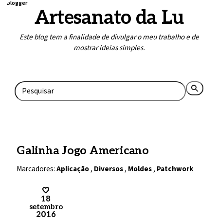
blogger
Artesanato da Lu
Este blog tem a finalidade de divulgar o meu trabalho e de
mostrar ideias simples.
Home
Contato
search
rss_feed
Galinha Jogo Americano
Marcadores:
Aplicação
,
Diversos
,
Moldes
,
Patchwork
18
setembro
2016