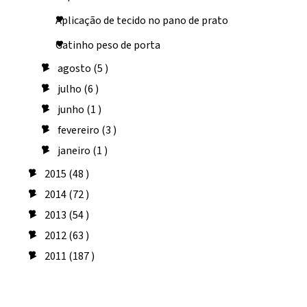
Aplicação de tecido no pano de prato
Gatinho peso de porta
agosto
(5 )
►
julho
(6 )
►
junho
(1 )
►
fevereiro
(3 )
►
janeiro
(1 )
►
2015
(48 )
►
2014
(72 )
►
2013
(54 )
►
2012
(63 )
►
2011
(187 )
►
Seguidores