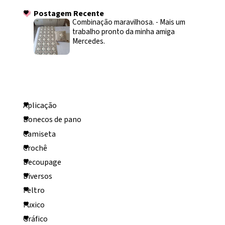
Postagem Recente
Combinação maravilhosa.
-
Mais um
trabalho pronto da minha amiga
Mercedes.
Categorias
Aplicação
Bonecos de pano
Camiseta
Crochê
Decoupage
Diversos
Feltro
Fuxico
Gráfico