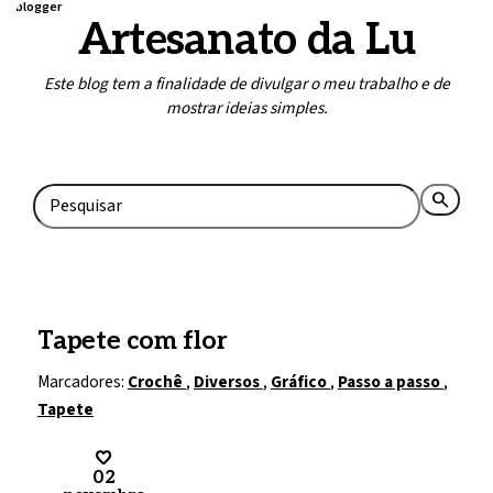
blogger
Artesanato da Lu
Este blog tem a finalidade de divulgar o meu trabalho e de
mostrar ideias simples.
Home
Contato
search
rss_feed
Tapete com flor
Marcadores:
Crochê
,
Diversos
,
Gráfico
,
Passo a passo
,
Tapete
02