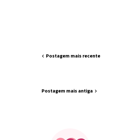
chevron_left
Postagem mais recente
home
Página inicial
Postagem mais antiga
chevron_right
Minha arte