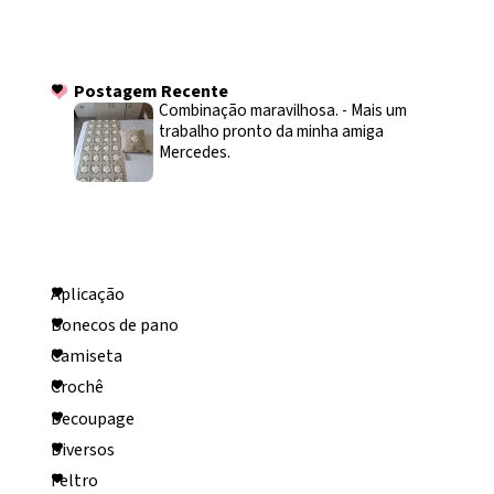
Postagem Recente
Postagem Recente
Combinação maravilhosa.
-
Mais um
trabalho pronto da minha amiga
Mercedes.
Categorias
Aplicação
Bonecos de pano
Camiseta
Crochê
Decoupage
Diversos
Feltro