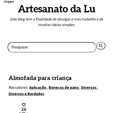
blogger
Artesanato da Lu
Este blog tem a finalidade de divulgar o meu trabalho e de
mostrar ideias simples.
Home
Contato
search
rss_feed
Almofada para criança
Marcadores:
Aplicação
,
Bonecos de pano
,
Diversos
,
Diversos e Bordados
26