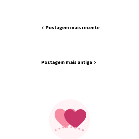
chevron_left
Postagem mais recente
home
Página inicial
Postagem mais antiga
chevron_right
Minha arte