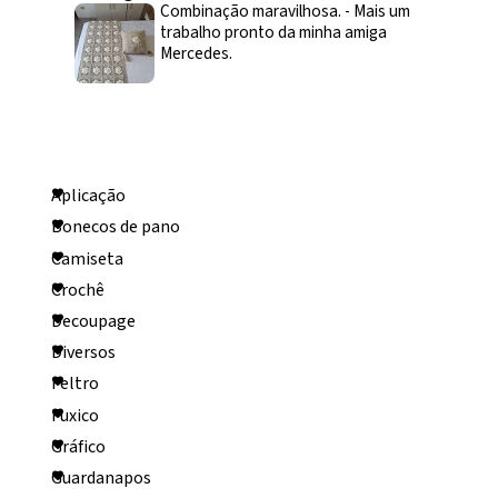
Combinação maravilhosa.
-
Mais um
trabalho pronto da minha amiga
Mercedes.
Categorias
Aplicação
Bonecos de pano
Camiseta
Crochê
Decoupage
Diversos
Feltro
Fuxico
Gráfico
Guardanapos