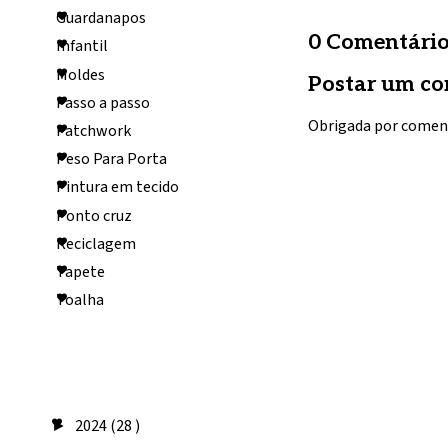
Guardanapos
0 Comentário
Infantil
Moldes
Postar um co
Passo a passo
Obrigada por comen
Patchwork
Peso Para Porta
Pintura em tecido
Ponto cruz
Reciclagem
Tapete
Toalha
Arquivo do
blog
2024
(28 )
►