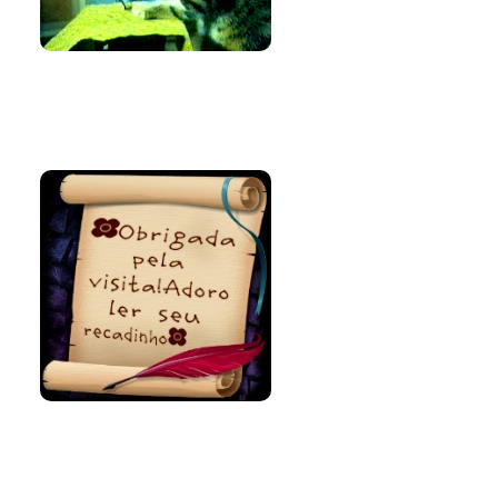
Bem-vinda e
volte sempre!