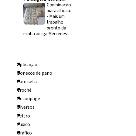
Combinação
maravilhosa.
-
Mais um
trabalho
pronto da
minha amiga Mercedes.
Categorias
Aplicação
Bonecos de pano
Camiseta
Crochê
Decoupage
Diversos
Feltro
Fuxico
Gráfico