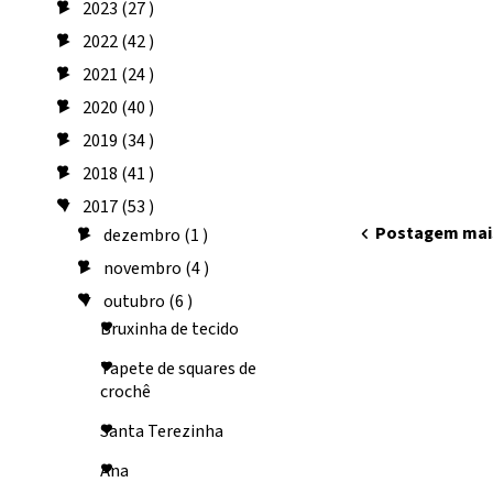
2023
(27 )
►
2022
(42 )
►
2021
(24 )
►
2020
(40 )
►
2019
(34 )
►
2018
(41 )
►
2017
(53 )
▼
chevron_left
Postagem mai
dezembro
(1 )
►
novembro
(4 )
►
outubro
(6 )
▼
Bruxinha de tecido
Tapete de squares de
crochê
Santa Terezinha
Ana