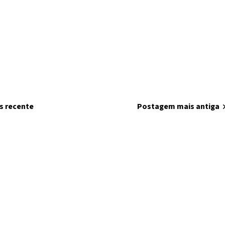
s recente
home
Página inicial
Postagem mais antiga
chevron