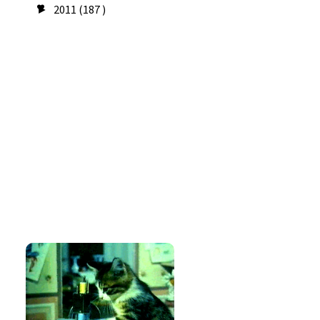
2011
(187 )
►
Seguidores
Amo costurar