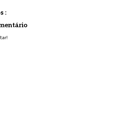
s :
mentário
tar!