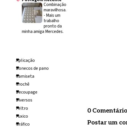
Combinação
maravilhosa.
-
Mais um
trabalho
pronto da
minha amiga Mercedes.
Categorias
Aplicação
Bonecos de pano
Camiseta
Crochê
Decoupage
Diversos
Feltro
0 Comentário
Fuxico
Postar um co
Gráfico