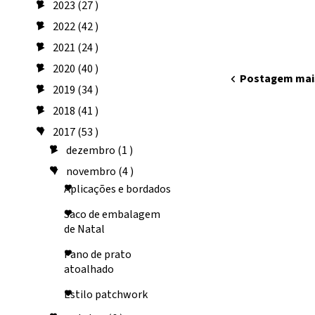
2023
(27 )
►
2022
(42 )
►
2021
(24 )
►
2020
(40 )
►
chevron_left
Postagem mai
2019
(34 )
►
2018
(41 )
►
2017
(53 )
▼
dezembro
(1 )
►
novembro
(4 )
▼
Aplicações e bordados
Saco de embalagem
de Natal
Pano de prato
atoalhado
Estilo patchwork