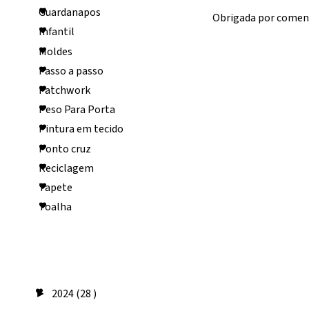
Guardanapos
Obrigada por comen
Infantil
Moldes
Passo a passo
Patchwork
Peso Para Porta
Pintura em tecido
Ponto cruz
Reciclagem
Tapete
Toalha
Arquivo do
blog
2024
(28 )
►