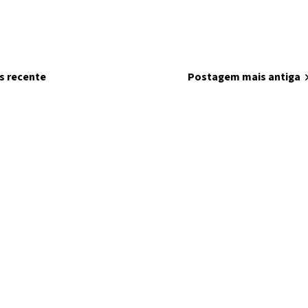
s recente
home
Página inicial
Postagem mais antiga
chevron