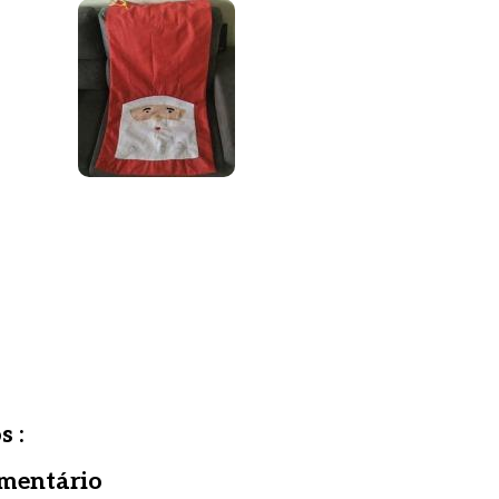
s :
mentário