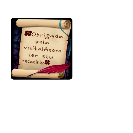
Bem-vinda e
volte sempre!