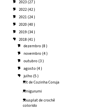
2023
(27 )
►
2022
(42 )
►
2021
(24 )
►
2020
(40 )
►
2019
(34 )
►
2018
(41 )
▼
dezembro
(8 )
►
novembro
(4 )
►
outubro
(3 )
►
agosto
(4 )
►
julho
(5 )
▼
Kit de Cozinha Coruja
Amigurumi
Sousplat de crochê
colorido