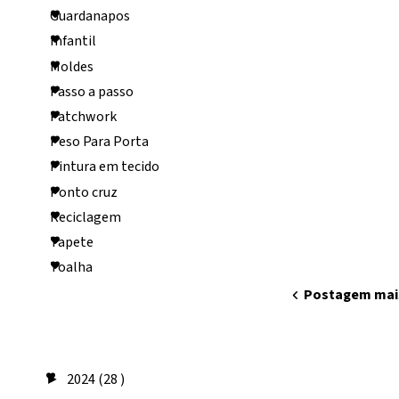
Guardanapos
Infantil
Moldes
Passo a passo
Patchwork
Peso Para Porta
Pintura em tecido
Ponto cruz
Reciclagem
Tapete
Toalha
chevron_left
Postagem mai
Arquivo do
blog
2024
(28 )
►