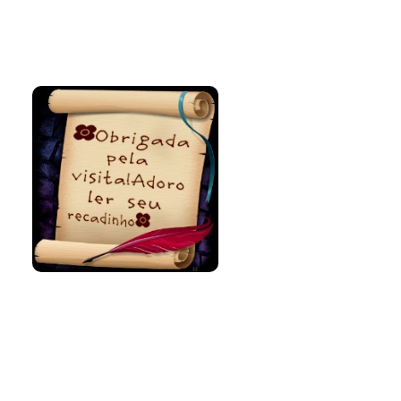
Bem-vinda e
volte sempre!