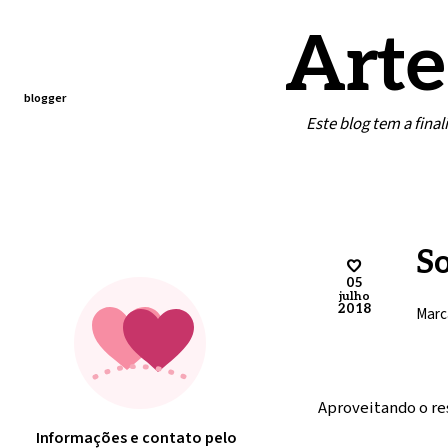
Arte
blogger
Este blog tem a fina
Home
Contato
Minha arte
So
05
julho
2018
Marc
Aproveitando o res
Informações e contato pelo