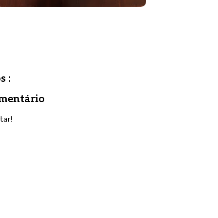
s :
mentário
tar!