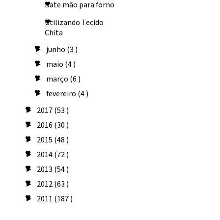
Bate mão para forno
Utilizando Tecido
Chita
junho
(3 )
►
maio
(4 )
►
março
(6 )
►
fevereiro
(4 )
►
2017
(53 )
►
2016
(30 )
►
2015
(48 )
►
2014
(72 )
►
2013
(54 )
►
2012
(63 )
►
2011
(187 )
►