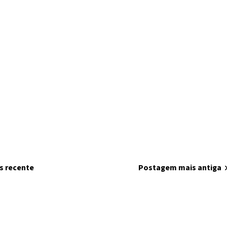
s recente
home
Página inicial
Postagem mais antiga
chevron