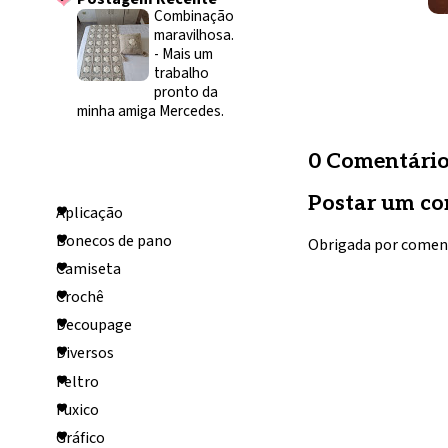
Combinação
maravilhosa.
-
Mais um
trabalho
pronto da
minha amiga Mercedes.
0 Comentário
Categorias
Postar um co
Aplicação
Bonecos de pano
Obrigada por comen
Camiseta
Crochê
Decoupage
Diversos
Feltro
Fuxico
Gráfico