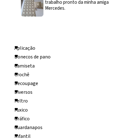
trabalho pronto da minha amiga
Mercedes.
Categorias
Aplicação
Bonecos de pano
Camiseta
Crochê
Decoupage
Diversos
Feltro
Fuxico
Gráfico
Guardanapos
Infantil