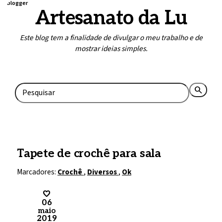
blogger
Artesanato da Lu
Este blog tem a finalidade de divulgar o meu trabalho e de
mostrar ideias simples.
Home
Contato
search
rss_feed
Tapete de crochê para sala
Marcadores:
Crochê
,
Diversos
,
Ok
06
maio
2019