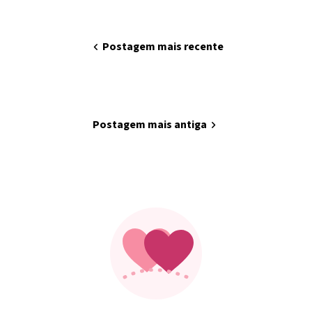
chevron_left
Postagem mais recente
home
Página inicial
Postagem mais antiga
chevron_right
Minha arte