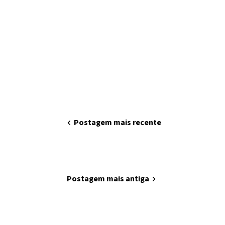
chevron_left
Postagem mais recente
home
Página inicial
Postagem mais antiga
chevron_right
Minha arte