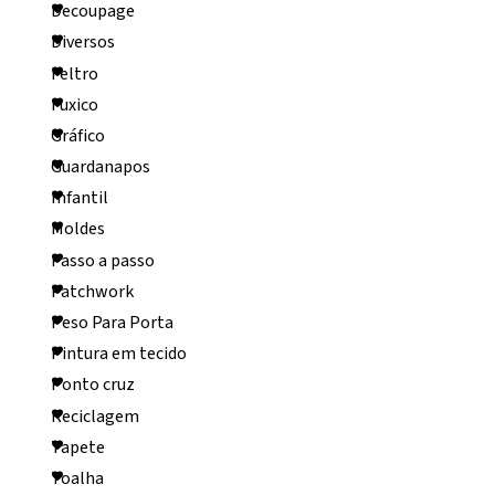
Decoupage
Diversos
Feltro
Fuxico
Gráfico
Guardanapos
Infantil
Moldes
Passo a passo
Patchwork
Peso Para Porta
Pintura em tecido
Ponto cruz
Reciclagem
Tapete
Toalha