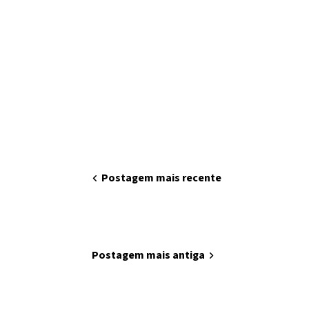
chevron_left
Postagem mais recente
home
Página inicial
Postagem mais antiga
chevron_right