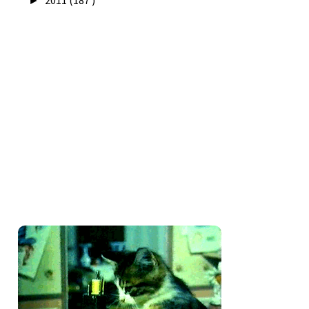
2011
(187 )
►
Seguidores
Amo costurar