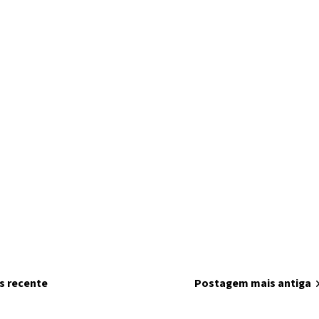
s recente
home
Página inicial
Postagem mais antiga
chevron