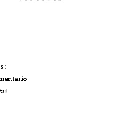
s :
mentário
tar!