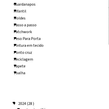
Guardanapos
Infantil
Moldes
Passo a passo
Patchwork
Peso Para Porta
Pintura em tecido
Ponto cruz
Reciclagem
Tapete
Toalha
Arquivo do
blog
2024
(28 )
▼