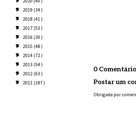
2020
(40 )
►
2019
(34 )
►
2018
(41 )
►
2017
(53 )
►
2016
(30 )
►
2015
(48 )
►
2014
(72 )
►
2013
(54 )
►
0 Comentário
2012
(63 )
►
Postar um co
2011
(187 )
►
Obrigada por comen
Seguidores