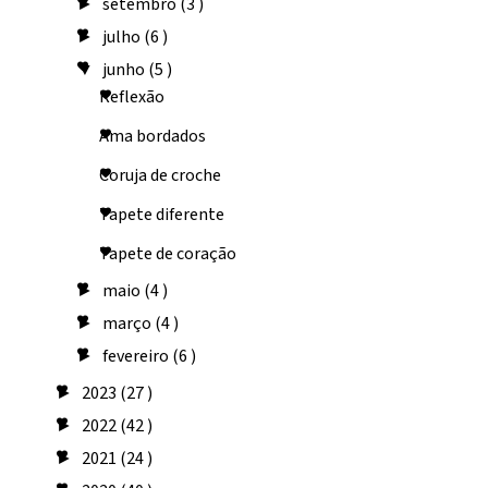
setembro
(3 )
►
julho
(6 )
►
junho
(5 )
▼
Reflexão
Ama bordados
Coruja de croche
Tapete diferente
Tapete de coração
maio
(4 )
►
março
(4 )
►
fevereiro
(6 )
►
2023
(27 )
►
2022
(42 )
►
2021
(24 )
►