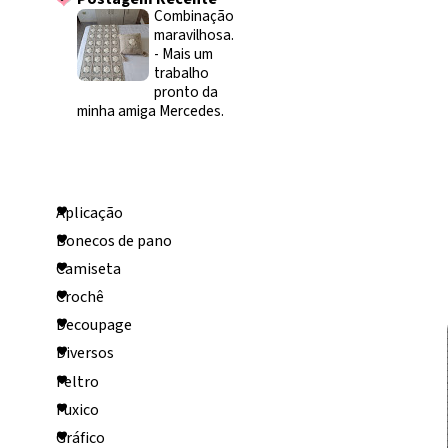
Combinação
maravilhosa.
-
Mais um
trabalho
pronto da
minha amiga Mercedes.
Categorias
Aplicação
Bonecos de pano
Camiseta
Crochê
Decoupage
Diversos
Feltro
Fuxico
Gráfico