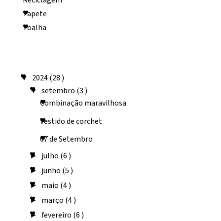
Tapete
Toalha
Arquivo do blog
2024
(28 )
▼
setembro
(3 )
▼
Combinação maravilhosa.
Vestido de corchet
07 de Setembro
julho
(6 )
►
junho
(5 )
►
maio
(4 )
►
março
(4 )
►
fevereiro
(6 )
►