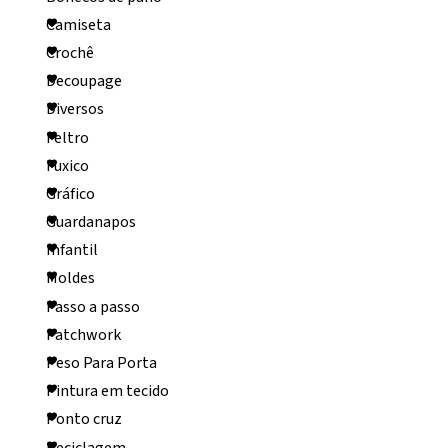
Camiseta
Crochê
Decoupage
Diversos
Feltro
Fuxico
Gráfico
Guardanapos
Infantil
Moldes
Passo a passo
Patchwork
Peso Para Porta
Pintura em tecido
Ponto cruz
Reciclagem