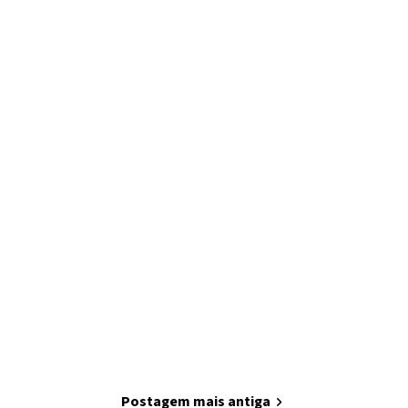
home
Página inicial
Postagem mais antiga
chevron_right