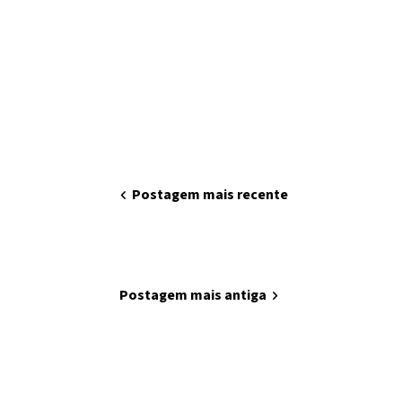
chevron_left
Postagem mais recente
home
Página inicial
Postagem mais antiga
chevron_right
Minha arte