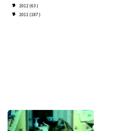
2012
(63 )
►
2011
(187 )
►
Seguidores
Amo costurar