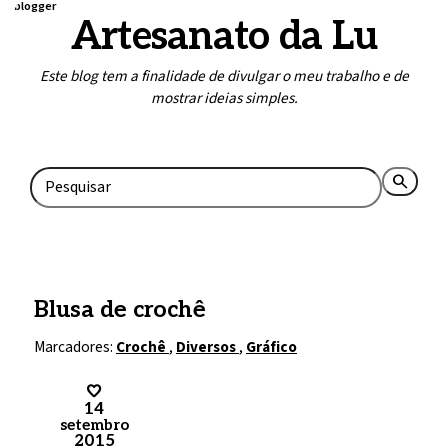
blogger
Artesanato da Lu
Este blog tem a finalidade de divulgar o meu trabalho e de
mostrar ideias simples.
Home
Contato
search
rss_feed
Blusa de crochê
Marcadores:
Crochê
,
Diversos
,
Gráfico
14
setembro
2015