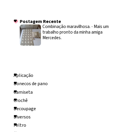
Postagem Recente
Postagem Recente
Combinação maravilhosa.
-
Mais um
trabalho pronto da minha amiga
Mercedes.
Categorias
Aplicação
Bonecos de pano
Camiseta
Crochê
Decoupage
Diversos
Feltro