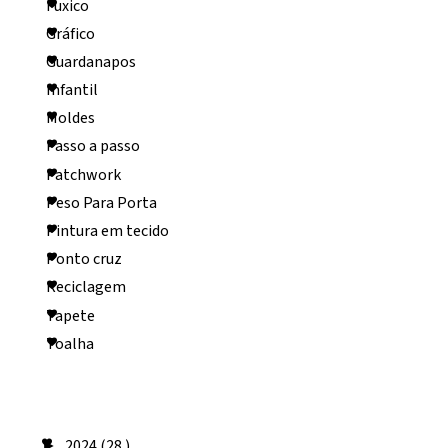
Fuxico
Gráfico
Guardanapos
Infantil
Moldes
Passo a passo
Patchwork
Peso Para Porta
Pintura em tecido
Ponto cruz
Reciclagem
Tapete
Toalha
Arquivo do blog
2024
(28 )
►