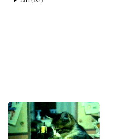
2011
(187 )
►
Seguidores
Amo costurar