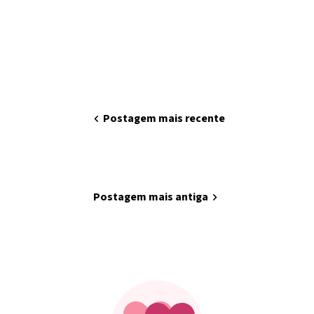
chevron_left
Postagem mais recente
home
Página inicial
Postagem mais antiga
chevron_right
Minha arte